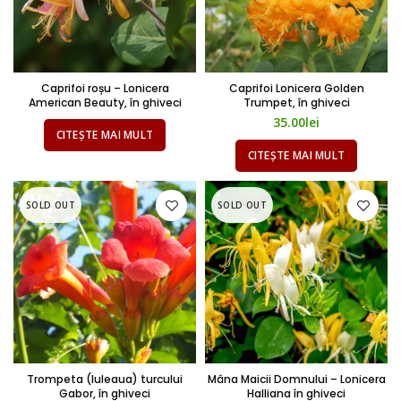
Caprifoi roșu – Lonicera
Caprifoi Lonicera Golden
American Beauty, în ghiveci
Trumpet, în ghiveci
35.00
lei
CITEȘTE MAI MULT
CITEȘTE MAI MULT
SOLD OUT
SOLD OUT
Trompeta (luleaua) turcului
Mâna Maicii Domnului – Lonicera
Gabor, în ghiveci
Halliana în ghiveci