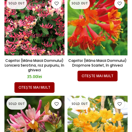
SOLD OUT
SOLD OUT
Caprifoi (Mâna Maicii Domnului)
Caprifoi (Mâna Maicii Domnului)
Lonicera Serotina, roz purpuriu, în
Dropmore Scarlet, în ghiveci
ghiveci
CITEȘTE MAI MULT
35.00
lei
CITEȘTE MAI MULT
SOLD OUT
SOLD OUT