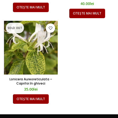
40.00
lei
CITEȘTE MAI MULT
CITEȘTE MAI MULT
SOLD OUT
Lonicera Aureoreticulata –
Caprifoi în ghiveci
35.00
lei
CITEȘTE MAI MULT