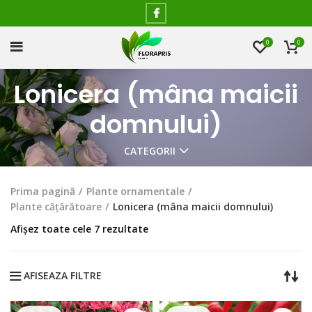
0
0
Lonicera (mâna maicii
domnului)
CATEGORII
Prima pagină
Plante ornamentale
Plante cățărătoare
Lonicera (mâna maicii domnului)
Afișez toate cele 7 rezultate
AFISEAZA FILTRE