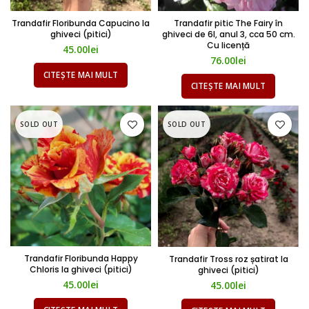
Trandafir Floribunda Capucino la
Trandafir pitic The Fairy în
ghiveci (pitici)
ghiveci de 6l, anul 3, cca 50 cm.
Cu licență
45.00
lei
76.00
lei
CITEȘTE MAI MULT
CITEȘTE MAI MULT
SOLD OUT
SOLD OUT
Trandafir Floribunda Happy
Trandafir Tross roz șatirat la
Chloris la ghiveci (pitici)
ghiveci (pitici)
45.00
lei
45.00
lei