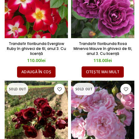
Trandafir floribunda Everglow
Trandafir floribunda Rosa
Ruby în ghiveci de 6l, anul 3. Cu
Minerva Mauve în ghiveci de 6l,
licență
anul 3. Cu licență
110.00
lei
118.00
lei
ADAUGĂ ÎN COȘ
CITEȘTE MAI MULT
SOLD OUT
SOLD OUT