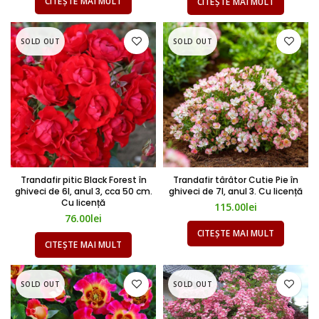
CITEȘTE MAI MULT
CITEȘTE MAI MULT
SOLD OUT
SOLD OUT
Trandafir pitic Black Forest în
Trandafir târâtor Cutie Pie în
ghiveci de 6l, anul 3, cca 50 cm.
ghiveci de 7l, anul 3. Cu licență
Cu licență
115.00
lei
76.00
lei
CITEȘTE MAI MULT
CITEȘTE MAI MULT
SOLD OUT
SOLD OUT