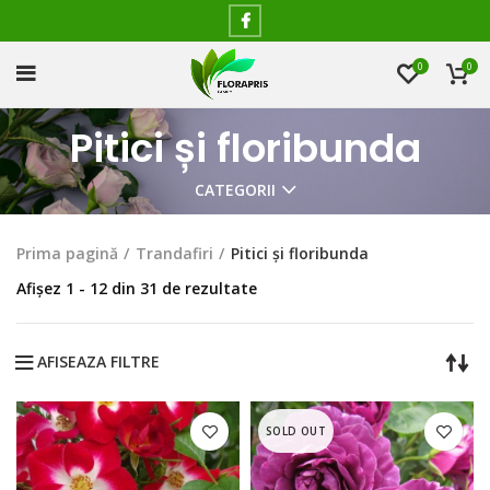
0
0
Pitici și floribunda
CATEGORII
Prima pagină
Trandafiri
Pitici și floribunda
Afișez 1 - 12 din 31 de rezultate
AFISEAZA FILTRE
SOLD OUT