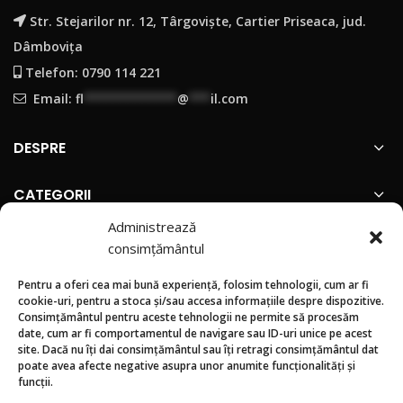
Str. Stejarilor nr. 12, Târgoviște, Cartier Priseaca, jud.
Dâmbovița
Telefon: 0790 114 221
Email:
fl
*************
@
***
il.com
DESPRE
CATEGORII
Administrează
INFORMATII
consimțământul
Pentru a oferi cea mai bună experiență, folosim tehnologii, cum ar fi
SUNTEM PREZENTI PE
cookie-uri, pentru a stoca și/sau accesa informațiile despre dispozitive.
Consimțământul pentru aceste tehnologii ne permite să procesăm
date, cum ar fi comportamentul de navigare sau ID-uri unice pe acest
site. Dacă nu îți dai consimțământul sau îți retragi consimțământul dat
poate avea afecte negative asupra unor anumite funcționalități și
funcții.