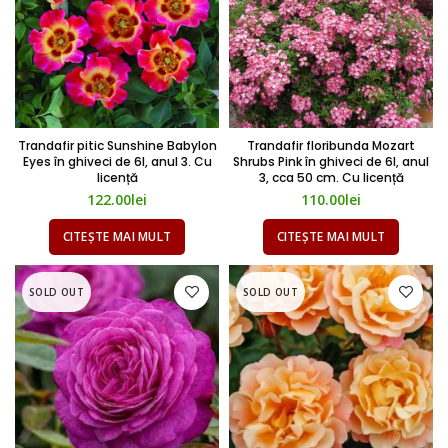
Trandafir pitic Sunshine Babylon
Trandafir floribunda Mozart
Eyes în ghiveci de 6l, anul 3. Cu
Shrubs Pink în ghiveci de 6l, anul
licență
3, cca 50 cm. Cu licență
122.00
lei
110.00
lei
CITEȘTE MAI MULT
CITEȘTE MAI MULT
SOLD OUT
SOLD OUT