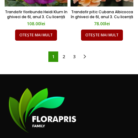
Trandafir pitic Cubana Albicocca
Trandafir floribunda Heidi Klum în
în ghiveci de 6l, anul 3. Cu licență
ghiveci de 6l, anul 3. Cu licență
78.00
lei
108.00
lei
CITEȘTE MAI MULT
CITEȘTE MAI MULT
1
2
3