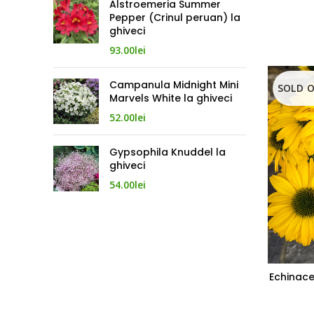
Alstroemeria Summer
Pepper (Crinul peruan) la
ghiveci
93.00
lei
Campanula Midnight Mini
SOLD 
Marvels White la ghiveci
52.00
lei
Gypsophila Knuddel la
ghiveci
54.00
lei
Echinace