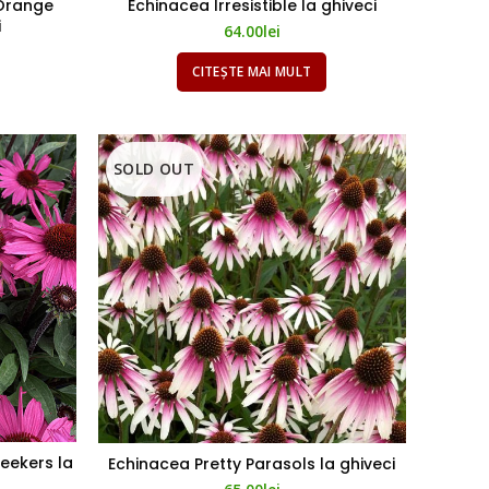
Orange
Echinacea Irresistible la ghiveci
i
64.00
lei
CITEȘTE MAI MULT
SOLD OUT
eekers la
Echinacea Pretty Parasols la ghiveci