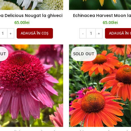
a Delicious Nougat la ghiveci
Echinacea Harvest Moon la
65.00
lei
65.00
lei
ADAUGĂ ÎN COȘ
ADAUGĂ ÎN 
OUT
SOLD OUT