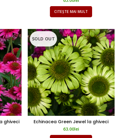
65.00
lei
CITEȘTE MAI MULT
SOLD OUT
a ghiveci
Echinacea Green Jewel la ghiveci
63.00
lei