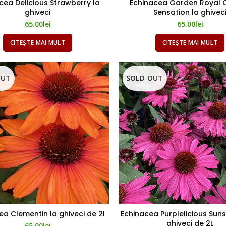
cea Delicious Strawberry la
Echinacea Garden Royal 
ghiveci
Sensation la ghivec
65.00
lei
65.00
lei
CITEȘTE MAI MULT
CITEȘTE MAI MULT
OUT
SOLD OUT
ea Clementin la ghiveci de 2l
Echinacea Purplelicious Suns
ghiveci de 2L
65.00
lei