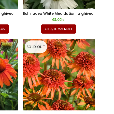
 ghiveci
Echinacea White Medidation la ghiveci
65.00
lei
COȘ
CITEȘTE MAI MULT
SOLD OUT