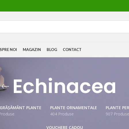
SPRE NOI
MAGAZIN
BLOG
CONTACT
Echinacea
NGRĂȘĂMÂNT PLANTE
PLANTE ORNAMENTALE
PLANTE PE
Produse
404 Produse
907 Produs
VOUCHERE CADOU