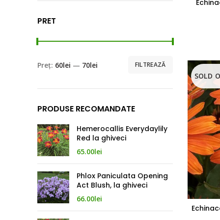
Echina
PRET
Preț:
60lei
—
70lei
FILTREAZĂ
SOLD 
PRODUSE RECOMANDATE
Hemerocallis Everydaylily
Red la ghiveci
65.00
lei
Phlox Paniculata Opening
Act Blush, la ghiveci
66.00
lei
Echinac