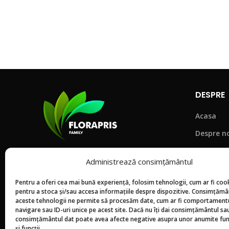
DESPRE
Acasa
Despre n
Magazin
Str. Stejarilor nr. 12, Târgoviște,
Administrează consimțământul
Blog
Cartier Priseaca, jud. Dâmbovița
Pentru a oferi cea mai bună experiență, folosim tehnologii, cum ar fi cook
Contact
Telefon: 0790 114 221
pentru a stoca și/sau accesa informațiile despre dispozitive. Consimțămâ
aceste tehnologii ne permite să procesăm date, cum ar fi comportament
Intrebari
Email:
fl
*************
@
***
il.com
navigare sau ID-uri unice pe acest site. Dacă nu îți dai consimțământul sau 
consimțământul dat poate avea afecte negative asupra unor anumite func
și funcții.