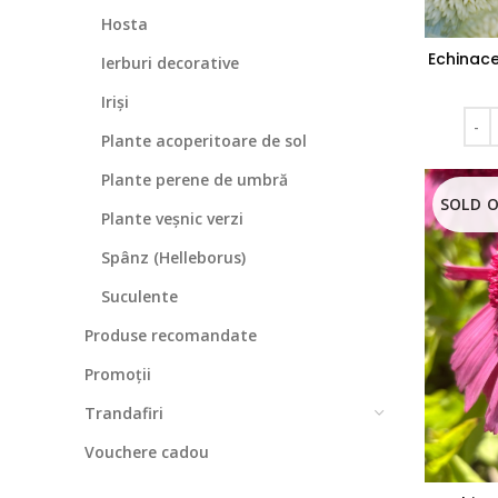
Hosta
Echinace
Ierburi decorative
Iriși
Plante acoperitoare de sol
Plante perene de umbră
SOLD 
Plante veșnic verzi
Spânz (Helleborus)
Suculente
Produse recomandate
Promoții
Trandafiri
Vouchere cadou