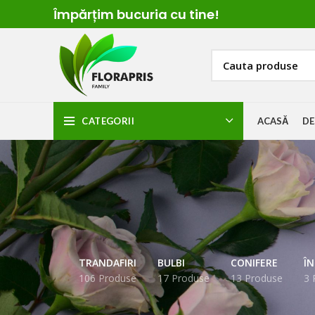
Împărțim
bucuria cu t
ine!
CATEGORII
ACASĂ
DE
TRANDAFIRI
BULBI
CONIFERE
Î
106 Produse
17 Produse
13 Produse
3 