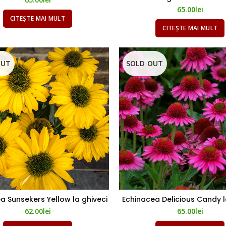
65.00
lei
CITEȘTE MAI MULT
CITEȘTE MAI MULT
OUT
SOLD OUT
Echinacea Delicious Candy l
a Sunsekers Yellow la ghiveci
65.00
lei
62.00
lei