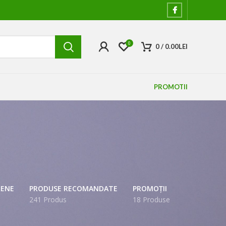
0
0
/
0.00
LEI
PROMOTII
RENE
PRODUSE RECOMANDATE
PROMOȚII
e
241 Produs
18 Produse