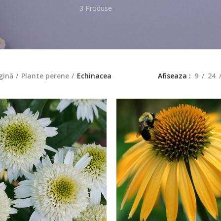
3 Produse
gină
Plante perene
Echinacea
Afiseaza
9
24