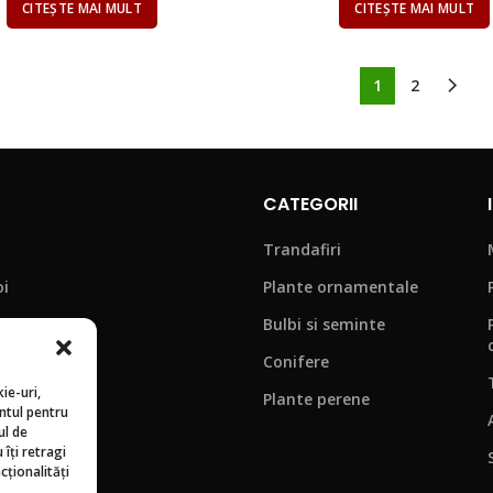
CITEȘTE MAI MULT
CITEȘTE MAI MULT
1
2
CATEGORII
Trandafiri
oi
Plante ornamentale
Bulbi si seminte
Conifere
ie-uri,
Plante perene
ntul pentru
ul de
 frecvente
îți retragi
ționalități