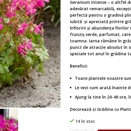
Geranium Intense – o altfel d
adevărat remarcabilă, excepți
perfectă pentru o gradină pli
iubită și apreciată printre gr
înfloririi și abundența florilo
frunziș verde, parfumat, care
toamna. Iarna rămâne în grădi
рunсt de atracție absolut în o
speciale tot anul în grădina t
Beneficii:
Toate plantele noastre sunt
Le vezi cum arată înainte de
Ajung la tine în 24-48 ore, î
Decorează-ți Grădina cu Plante
14 în stoc