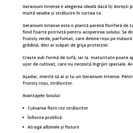
Geranium Intense e alegerea ideală dacă îți dorești p
multă veselie și strălucire în curtea ta.
Geranium Intense este o plantă perenă floriferă de ta
fiind foarte potrivită pentru acoperirea solului. Se di
frunziș verde, parfumat, care devine roșu pe măsură 
grădină, deci ai scăpat de grija protecției.
Crește sub formă de tufă, iar la maturitate poate aju
ușor de cultivat, care nu necesită îngrijiri speciale. A
Așadar, merită să ai și tu un Geranium Intense. Pentru
frunziș roșu, strălucitor.
Avantajele Soiului:
Culoarea florii roz strălucitor
Înflorire prolifică
Atrage albinele și fluturii