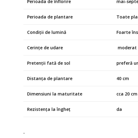
Perioada de înflorire
mai-sept
Perioada de plantare
Toate plan
Condiții de lumină
Foarte îns
Cerințe de udare
moderat
Pretenții fată de sol
preferă un
Distanța de plantare
40 cm
Dimensiuni la maturitate
cca 20 cm 
Rezistența la îngheț
da