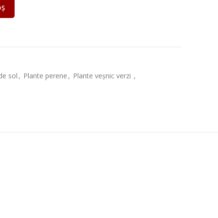
OȘ
de sol
,
Plante perene
,
Plante veșnic verzi
,