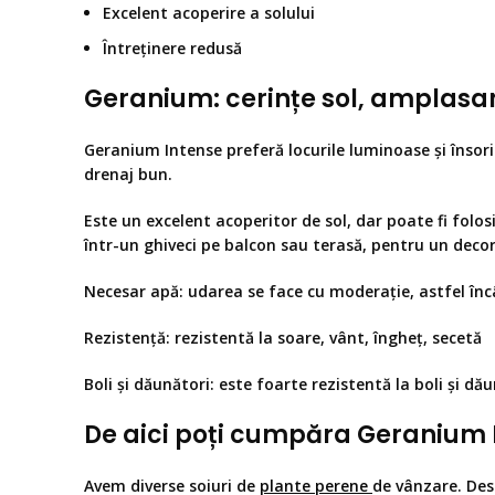
Excelent acoperire a solului
Întreținere redusă
Geranium: cerințe sol, amplasa
Geranium Intense preferă locurile luminoase și însori
drenaj bun.
Este un excelent acoperitor de sol, dar poate fi folos
într-un ghiveci pe balcon sau terasă, pentru un decor
Necesar apă
: udarea se face cu moderație, astfel încâ
Rezistență:
rezistentă la soare, vânt, îngheț, secetă
Boli și dăunători:
este foarte rezistentă la boli și dău
De aici poți cumpăra Geranium I
Avem diverse soiuri de
plante perene
de vânzare. Des