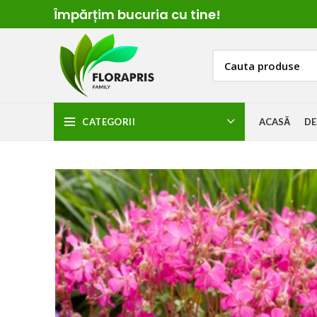
Împărțim
bucuria cu t
ine!
CATEGORII
ACASĂ
DE