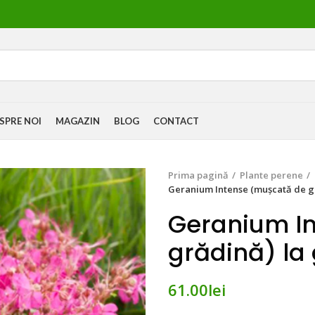
SPRE NOI
MAGAZIN
BLOG
CONTACT
Prima pagină
Plante perene
Geranium Intense (mușcată de gr
Geranium I
grădină) la
61.00
lei