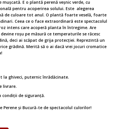
e mușcată. E o plantă perenă veșnic verde, cu
onală pentru acoperirea solului. Este alegerea
nă de culoare tot anul. O plantă foarte veselă, foarte
ădinari. Ceea ce o face extraordinară este spectacolul
r roz intens care acoperă planta în întregime. Are
 devine roșu pe măsură ce temperaturile se răcesc
nă, deci ai scăpat de grija protecției. Rерrеzіntă un
rice grădіnă. Merită să o ai dacă vrei jocuri cromatice
a!
 la ghiveci, puternic înrădăcinate.
 livrare.
n condiții de siguranță.
 Perene și Bucură-te de spectacolul culorilor!