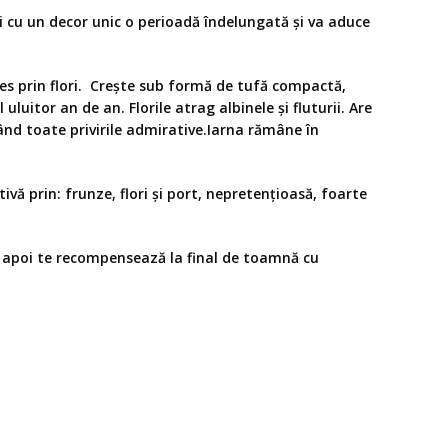
i cu un decor unic o perioadă îndelungată și va aduce
les prin flori. Crește sub formă de tufă compactă,
luitor an de an. Florile atrag albinele și fluturii. Are
ând toate privirile admirative.Iarna rămâne în
vă prin: frunze, flori și port, nepretențioasă, foarte
să, apoi te recompensează la final de toamnă cu