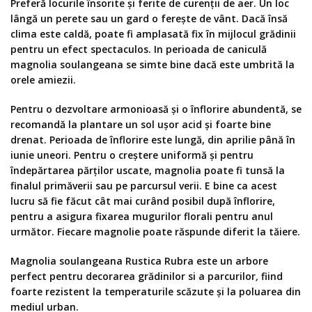
Preferă locurile însorite și ferite de curenții de aer. Un loc
lângă un perete sau un gard o ferește de vânt. Dacă însă
clima este caldă, poate fi amplasată fix în mijlocul grădinii
pentru un efect spectaculos. In perioada de caniculă
magnolia soulangeana se simte bine dacă este umbrită la
orele amiezii.
Pentru o dezvoltare armonioasă și o înflorire abundentă, se
recomandă la plantare un sol ușor acid și foarte bine
drenat. Perioada de înflorire este lungă, din aprilie până în
iunie uneori. Pentru o creștere uniformă și pentru
îndepărtarea părților uscate, magnolia poate fi tunsă la
finalul primăverii sau pe parcursul verii. E bine ca acest
lucru să fie făcut cât mai curând posibil după înflorire,
pentru a asigura fixarea mugurilor florali pentru anul
următor. Fiecare magnolie poate răspunde diferit la tăiere.
Magnolia soulangeana Rustica Rubra
este un arbore
perfect pentru decorarea grădinilor si a parcurilor
,
fiind
foarte rezistent la temperaturile scăzute și la poluarea din
mediul urban.