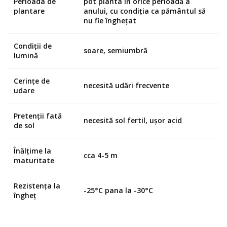
Perioada de
pot planta în orice perioadă a
plantare
anului, cu condiția ca pământul să
nu fie înghețat
Condiții de
soare, semiumbră
lumină
Cerințe de
necesită udări frecvente
udare
Pretenții fată
necesită sol fertil, ușor acid
de sol
Înălțime la
cca 4-5 m
maturitate
Rezistența la
-25°C pana la -30°C
îngheț