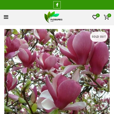
0
0
SOLD OUT