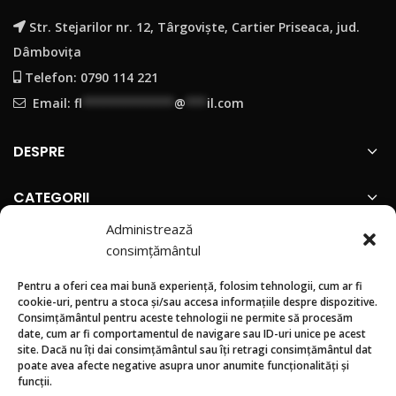
Str. Stejarilor nr. 12, Târgoviște, Cartier Priseaca, jud.
Dâmbovița
Telefon: 0790 114 221
Email:
fl
*************
@
***
il.com
DESPRE
CATEGORII
Administrează
INFORMATII
consimțământul
Pentru a oferi cea mai bună experiență, folosim tehnologii, cum ar fi
SUNTEM PREZENTI PE
cookie-uri, pentru a stoca și/sau accesa informațiile despre dispozitive.
Consimțământul pentru aceste tehnologii ne permite să procesăm
date, cum ar fi comportamentul de navigare sau ID-uri unice pe acest
site. Dacă nu îți dai consimțământul sau îți retragi consimțământul dat
poate avea afecte negative asupra unor anumite funcționalități și
funcții.