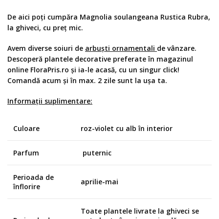
De aici poți cumpăra Magnolia soulangeana Rustica Rubra,
la ghiveci, cu preț mic.
Avem diverse soiuri de
arbuști ornamentali
de vânzare.
Descoperă
plantele decorative
preferate în magazinul
online FloraPris.ro și ia-le acasă, cu un singur click!
Comandă acum și în max. 2 zile sunt la ușa ta.
Informații suplimentare:
Culoare
roz-violet cu alb în interior
Parfum
puternic
Perioada de
aprilie-mai
înflorire
Toate plantele livrate la ghiveci se