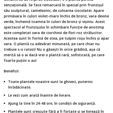
senzațională. Se face remarcată în special prin frunzișul
său sculptural, cameleonic, de culoarea ciocolatei. Apare
primăvara în culori violet-maro închis de bronz, vara devine
verde, încheind toamna în culori de bronz și vișiniu. Acest
spectacol al frunzișului în schimbare funcție de anotimp
este completat vara de ciorchinii de flori roz strălucitor.
Acestea sunt în formă de stea, pe tulpini roșu închis și apar
vara. O plantă cu adevărat minunată, pe care chiar nu
trebuie s-o ratezi! Nu o găsești în orice grădină, așa că
merită să o ai dacă vrei o plantă rară, sofisticată, pe care
foarte puțini o au!
Beneficii:
Toate plantele noastre sunt la ghiveci, puternic
înrădăcinate.
Le vezi cum arată înainte de livrare.
Ajung la tine în 24-48 ore, în condiții de siguranță.
Plantele sunt crescute fără a fi forțate și se livrează în