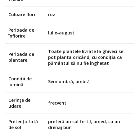
Culoare flori
roz
Perioada de
Iulie-august
înflorire
Toate plantele livrate la ghiveci se
Perioada de
pot planta oricând, cu condiția ca
plantare
pământul să nu fie înghețat
Condiții de
Semiumbră, umbră
lumină
Cerințe de
frecvent
udare
Pretenții fată
preferă un sol fertil, umed, cu un
de sol
drenaj bun