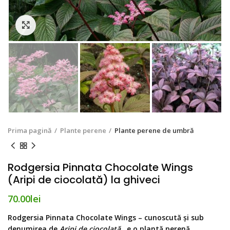
Click to enlarge
Prima pagină
Plante perene
Plante perene de umbră
Rodgersia Pinnata Chocolate Wings
(Aripi de ciocolată) la ghiveci
70.00
lei
Rodgersia Pinnata Chocolate Wings
– cunoscută și sub
denumirea de
Aripi de ciocolată
, e o plantă perenă