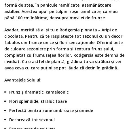
formă de stea, în panicule ramificate, asemănătoare
astilbei. Acestea apar pe tulpini roșii ramificate, care au
până 100 cm înălțime, deasupra movilei de frunze.
Așadar, merită să ai și tu o Rodgersia pinnata – Aripi de
ciocolată. Pentru că te răsplătește tot sezonul cu un decor
fabulos din frunze unice și flori senzaționale. Oferind pete
de culoare sezoniere prin forma și textura frunzișului,
completat cu frumusețea florilor, Rodgersia este demnă de
invidiat. Cu o astfel de plantă, grădina ta va străluci și vei
avea ceva cu care puțini se pot lăuda că dețin în grădină.
Avantajele Soiului:
Frunziș dramatic, cameleonic
Flori splendide, strălucitoare
Perfectă pentru zone umbroase și umede
Decorează tot sezonul
Foarte ușor de cultivat