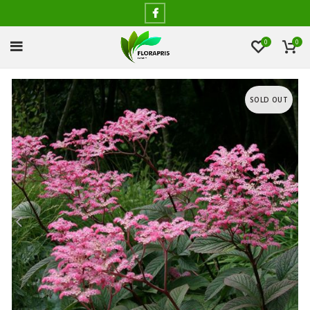
0
0
SOLD OUT