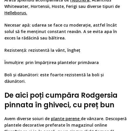
Whitewater
,
Hortensii,
Hoste, Ferigi
sau diverse tipuri de
Helleborus.
Necesar apă
: udarea se face cu moderație, astfel încât
solul să fie menținut constant reavăn. A se evita apa în
exces la rădăcină sau băltirea.
Rezistență:
rezistentă la vânt, îngheț
Înmulțire:
prin împărțirea plantelor primăvara
Boli și dăunători:
este foarte rezistentă la boli și
dăunători.
De aici poți cumpăra Rodgersia
pinnata în ghiveci, cu preț bun
Avem diverse soiuri de
plante perene
de vânzare. Descoperă
plantele decorative preferate în magazinul online