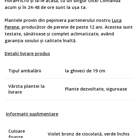
FloraPris.ro și ia-le acasă, cu un singur click! Comandă
acum și în 24-48 de ore sunt la ușa ta.
Plantele provin din pepiniera partenerului nostru
Luca
Perene,
producător de perene de peste 12 ani. Acestea sunt
testate, sănătoase și complet aclimatizate, având
garanția soiului și calitate înaltă.
Detalii livrare produs
Tipul ambalării
la ghiveci de 19 cm
Vârsta plantei la
Plante dezvoltate, viguroase
livrare
Informații suplimentare
Culoare
Violet bronz de ciocolată, verde închis
frunze