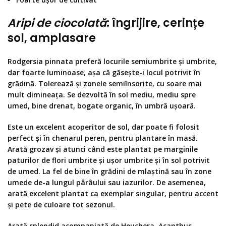
Aripi de ciocolată
: îngrijire, cerințe
sol, amplasare
Rodgersia pinnata preferă locurile semiumbrite și umbrite,
dar foarte luminoase, așa că găsește-i locul potrivit în
grădină. Tolerează și zonele semiînsorite, cu soare mai
mult dimineața. Se dezvoltă în sol mediu, mediu spre
umed, bine drenat, bogate organic, în umbră ușoară.
Este un excelent acoperitor de sol, dar poate fi folosit
perfect și în chenarul peren, pentru plantare în masă.
Arată grozav și atunci când este plantat pe marginile
paturilor de flori umbrite și ușor umbrite și în sol potrivit
de umed. La fel de bine în grădini de mlaștină sau în zone
umede de-a lungul pârâului sau iazurilor. De asemenea,
arată excelent plantat ca exemplar singular, pentru accent
și pete de culoare tot sezonul.
Arată splendid acompaniată de
Heuchera,
Acanthus