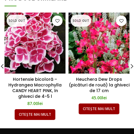
SOLD OUT
SOLD OUT
Hortensie bicoloră –
Heuchera Dew Drops
Hydrangea Macrophylla
(picături de rouă) la ghiveci
CANDY HEART PINK, în
de 17 cm
ghiveci de 4-5 l
45.00
lei
87.00
lei
CITEȘTE MAI MULT
CITEȘTE MAI MULT