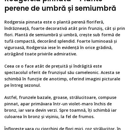
perene de umbră și semiumbră
Rodgersia pinnata este o plantă perenă floriferă,
îndrăzneață, foarte decorativă atât prin frunziș, cât și prin
flori. Plantă de semiumbră și umbră, crește sub formă de
tufă compactă, decorând splendid. Foarte luminoasă și
viguroasă, Rodgersia iese în evidență în orice grădină,
atrăgând toate privirile admirative.
Ceea ce o face atât de prețuită și îndrăgită este
spectacolul oferit de frunzișul său cameleonic. Acesta se
schimbă în funcție de anotimp, oferind imagini picturale
pe întreg sezonul.
Astfel, frunzele bazale, groase, strălucitoare, compuse
pinnat, apar primăvara într-un violet-maro închis de
bronz, iar vara devin verzi. Spre toamnă, îți schimbă iar
culoarea în bronz și vișiniu, la fel de frumos.
Înflorește vara cu ciorchini de flori mici, roz strălucitor, în