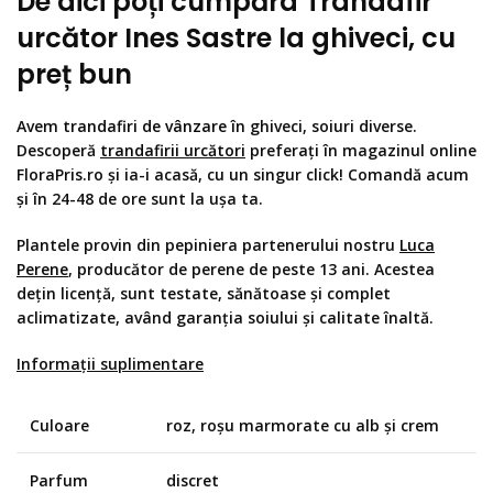
De aici poți cumpăra Trandafir
urcător Ines Sastre la ghiveci, cu
preț bun
Avem
trandafiri de vânzare
în ghiveci, soiuri diverse.
Descoperă
trandafirii urcători
preferați în magazinul online
FloraPris.ro și ia-i acasă, cu un singur click! Comandă acum
și în 24-48 de ore sunt la ușa ta.
Plantele provin din pepiniera partenerului nostru
Luca
Perene
, producător de perene de peste 13 ani. Acestea
dețin licență, sunt testate, sănătoase și complet
aclimatizate, având garanția soiului și calitate înaltă.
Informații suplimentare
Culoare
roz, roșu marmorate cu alb și crem
Parfum
discret