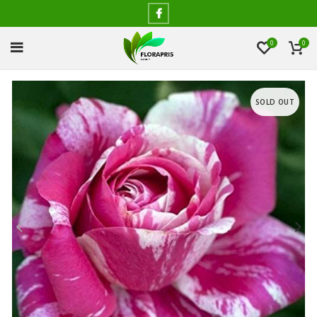
0
0
SOLD OUT