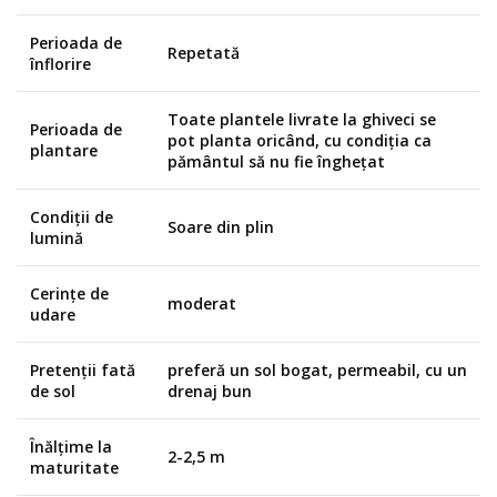
Perioada de
Repetată
înflorire
Toate plantele livrate la ghiveci se
Perioada de
pot planta oricând, cu condiția ca
plantare
pământul să nu fie înghețat
Condiții de
Soare din plin
lumină
Cerințe de
moderat
udare
Pretenții fată
preferă un sol bogat, permeabil, cu un
de sol
drenaj bun
Înălțime la
2-2,5 m
maturitate