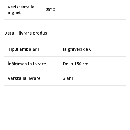
Rezistența la
-25°C
îngheț
Detalii livrare produs
Tipul ambalării
la ghiveci de 6l
Înălțimea la livrare
De la 150 cm
Vârsta la livrare
3 ani