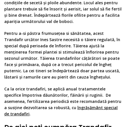
condițiile de secetă și ploile abundente. Locul ales pentru
plantare trebuie să fie însorit și aerisit, iar solul să fie fertil
și bine drenat. Îndepărtează florile ofilite pentru a facilita
apariția următorului val de boboci.
Pentru a-si păstra frumusețea si sănătatea, acest
Trandafir urcător Ines Sastre necesită o tăiere regulată, în
special după perioada de înflorire. Tăierea ajută la
menținerea formei plantei si stimulează înflorirea pentru
sezonul următor. Tăierea trandafirilor cățărători se poate
face și primăvara, după ce a trecut pericolul de îngheț
puternic. La cei tineri se îndepărtează doar partea uscată,
lăstarii și ramurile care au pierit din cauza înghețului.
Ca la orice trandafiri, se aplică anual tratamentele
specifice împotriva dăunătorilor, făinării și ruginii. De
asemenea, fertilizarea periodică este recomandată pentru
a susține dezvoltarea sa robustă, cu
îngrășământ special
de trandafiri
.