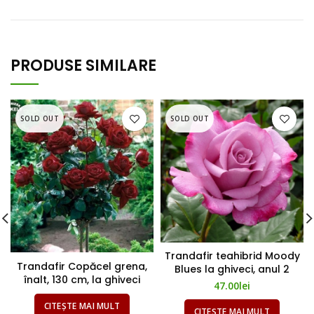
PRODUSE SIMILARE
SOLD OUT
SOLD OUT
Trandafir teahibrid Moody
Trandafir Copăcel grena,
Blues la ghiveci, anul 2
înalt, 130 cm, la ghiveci
47.00
lei
CITEȘTE MAI MULT
CITEȘTE MAI MULT