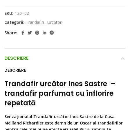
SKU:
120T62
Categorii:
Trandafiri
,
Urcători
Share
DESCRIERE
DESCRIERE
Trandafir urcător Ines Sastre –
trandafir parfumat cu înflorire
repetată
Senzaționalul Trandafir urcător Ines Sastre de la Casa
Meilland Richardier este demn de un Oscar al trandafirilor
pentru cele mai bune efecte vizuale! Pur și simplu te