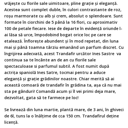
vrăjește cu florile sale uimitoare, pline grație și eleganță.
Acestea sunt complet duble, în culori contrastante de roz,
roșu marmorate cu alb și crem, absolut o splendoare. Sunt
formate în ciorchini de 5 până la 16 flori, cu aproximativ
100 de petale fiecare. Iese de departe în evidență oriunde l-
ai lăsa să urce, împodobind bogat orice loc pe care se
etalează. Înflorește abundent și în mod repetat, din luna
mai și până toamna târziu emanând un parfum discret. Cu
îngrijirea adecvată, acest Trandafir urcător Ines Sastre va
continua sa te încânte an de an cu florile sale
spectaculoase si parfumul subtil. A fost numit după
actrița spaniolă Ines Satre, tocmai pentru a aduce
eleganță și grație grădinilor noastre. Chiar merită să ai
această comoară de trandafir în grădina ta, așa că nu mai
sta pe gânduri! Comandă acum și îl vei primi deja mare,
dezvoltat, gata să te farmece pe loc!
Se livrează din luna martie, plantă mare, de 3 ani, în ghiveci
de 6l, tuns la o înălțime de cca 150 cm. Trandafirul deține
licență.