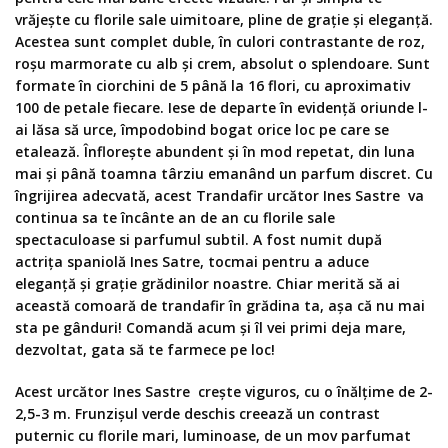
vrăjește cu florile sale uimitoare, pline de grație și eleganță.
Acestea sunt complet duble, în culori contrastante de roz,
roșu marmorate cu alb și crem, absolut o splendoare. Sunt
formate în ciorchini de 5 până la 16 flori, cu aproximativ
100 de petale fiecare. Iese de departe în evidență oriunde l-
ai lăsa să urce, împodobind bogat orice loc pe care se
etalează. Înflorește abundent și în mod repetat, din luna
mai și până toamna târziu emanând un parfum discret. Cu
îngrijirea adecvată, acest Trandafir urcător Ines Sastre va
continua sa te încânte an de an cu florile sale
spectaculoase si parfumul subtil. A fost numit după
actrița spaniolă Ines Satre, tocmai pentru a aduce
eleganță și grație grădinilor noastre. Chiar merită să ai
această comoară de trandafir în grădina ta, așa că nu mai
sta pe gânduri! Comandă acum și îl vei primi deja mare,
dezvoltat, gata să te farmece pe loc!
Acest urcător Ines Sastre crește viguros, cu o înălțime de 2-
2,5-3 m. Frunzișul verde deschis creează un contrast
puternic cu florile mari, luminoase, de un mov parfumat