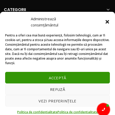
CATEGORII
Administrează
INFORMATII
consimțământul
Pentru a oferi cea mai bună experiență, folosim tehnologii, cum ar fi
SUNTEM PREZENTI PE
cookie-uri, pentru a stoca și/sau accesa informațiile despre dispozitive.
Consimțământul pentru aceste tehnologii ne permite să procesăm
date, cum ar fi comportamentul de navigare sau ID-uri unice pe acest
site. Dacă nu îți dai consimțământul sau îți retragi consimțământul dat
poate avea afecte negative asupra unor anumite funcționalități și
funcții.
ACCEPTĂ
REFUZĂ
VEZI PREFERINȚELE
Politica de confidentialitate
Politica de confidentialitate
© 2026
FloraPris
. All rights reserved