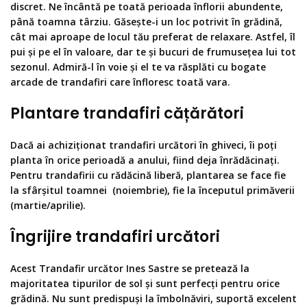
discret. Ne încântă pe toată perioada înflorii abundente,
până toamna târziu. Găsește-i un loc potrivit în grădină,
cât mai aproape de locul tău preferat de relaxare. Astfel, îl
pui și pe el în valoare, dar te și bucuri de frumusețea lui tot
sezonul. Admiră-l în voie și el te va răsplăti cu bogate
arcade de trandafiri care înfloresc toată vara.
Plantare trandafiri cățărători
Dacă ai achiziționat trandafiri urcători în ghiveci, îi poți
planta în orice perioadă a anului, fiind deja înrădăcinați.
Pentru trandafirii cu rădăcină liberă, plantarea se face fie
la sfârșitul toamnei (noiembrie), fie la începutul primăverii
(martie/aprilie).
Îngrijire trandafiri urcători
Acest Trandafir urcător Ines Sastre se pretează la
majoritatea tipurilor de sol și sunt perfecți pentru orice
grădină. Nu sunt predispuși la îmbolnăviri, suportă excelent