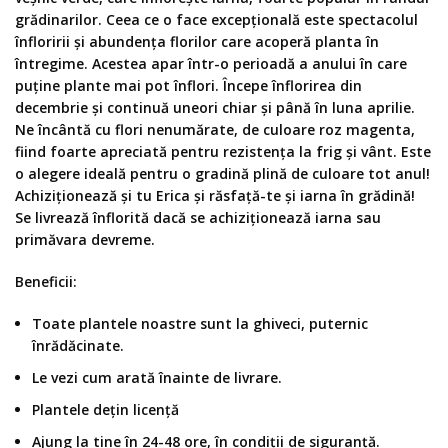
grădinarilor. Ceea ce o face excepțională este spectacolul
înfloririi și abundența florilor care acoperă planta în
întregime. Acestea apar într-o perioadă a anului în care
puține plante mai pot înflori. Începe înflorirea din
decembrie și continuă uneori chiar și până în luna aprilie.
Ne încântă cu flori nenumărate, de culoare roz magenta,
fiind foarte apreciată pentru rezistența la frig și vânt. Este
o alegere ideală pentru o gradină plină de culoare tot anul!
Achiziționează și tu Erica și răsfață-te și iarna în grădină!
Se livrează înflorită dacă se achiziționează iarna sau
primăvara devreme.
Beneficii:
Toate plantele noastre sunt la ghiveci, puternic
înrădăcinate.
Le vezi cum arată înainte de livrare.
Plantele dețin licență
Ajung la tine în 24-48 ore, în condiții de siguranță.