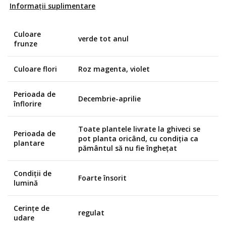
Informații suplimentare
Culoare
verde tot anul
frunze
Culoare flori
Roz magenta, violet
Perioada de
Decembrie-aprilie
înflorire
Toate plantele livrate la ghiveci se
Perioada de
pot planta oricând, cu condiția ca
plantare
pământul să nu fie înghețat
Condiții de
Foarte însorit
lumină
Cerințe de
regulat
udare