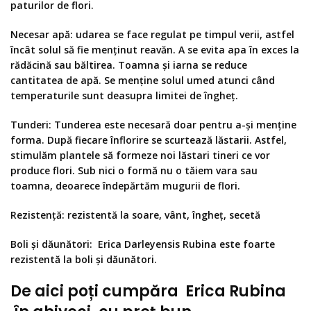
paturilor de flori.
Necesar apă
: udarea se face regulat pe timpul verii, astfel
încât solul să fie menținut reavăn. A se evita apa în exces la
rădăcină sau băltirea. Toamna și iarna se reduce
cantitatea de apă. Se menține solul umed atunci când
temperaturile sunt deasupra limitei de îngheț.
Tunderi:
Tunderea este necesară doar pentru a-și menține
forma. După fiecare înflorire se scurtează lăstarii. Astfel,
stimulăm plantele să formeze noi lăstari tineri ce vor
produce flori. Sub nici o formă nu o tăiem vara sau
toamna, deoarece îndepărtăm mugurii de flori.
Rezistență:
rezistentă la soare, vânt, îngheț, secetă
Boli și dăunători:
Erica Darleyensis Rubina este foarte
rezistentă la boli și dăunători.
De aici poți cumpăra Erica Rubina