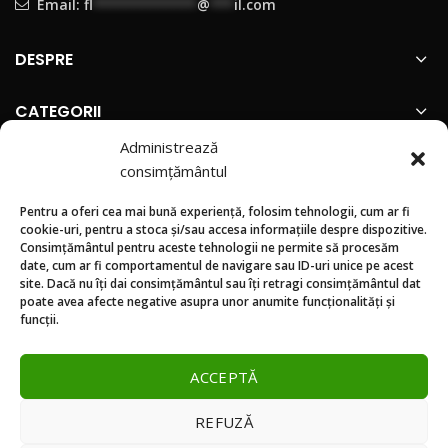
Email:
fl
*************
@
***
il.com
DESPRE
CATEGORII
Administrează
INFORMATII
consimțământul
Pentru a oferi cea mai bună experiență, folosim tehnologii, cum ar fi
SUNTEM PREZENTI PE
cookie-uri, pentru a stoca și/sau accesa informațiile despre dispozitive.
Consimțământul pentru aceste tehnologii ne permite să procesăm
date, cum ar fi comportamentul de navigare sau ID-uri unice pe acest
site. Dacă nu îți dai consimțământul sau îți retragi consimțământul dat
poate avea afecte negative asupra unor anumite funcționalități și
funcții.
ACCEPTĂ
REFUZĂ