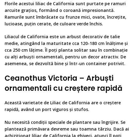
Florile acestui liliac de California sunt purtate pe ramuri
arcuite grațios, formând o coroană impresionantă.
Ramurile sunt îmbrăcate cu frunze mici, ovate, încrețite,
lucioase, puțin cerate, de culoare verde închis.
Liliacul de California este un arbust decorativ de talie
medie, atingând la maturitate cca 120-180 cm înălțime și
cca 250 cm lățime. Îl poți planta solitar sau în combinație
cu alți arbuști ornamentali, pentru un decor atractiv. De
asemenea, se dezvoltă bine și într-un container potrivit.
Ceanothus Victoria – Arbuști
ornamentali cu creștere rapidă
Această varietate de Liliac de California are o creștere
rapidă, având un port viguros și stufos.
Nu necesită condiții speciale de plantare sau îngrijire. Se
plantează primăvara devreme sau toamna târziu. Dacă ai
achiziționat liliac de California la ghiveci, atunci îl poți