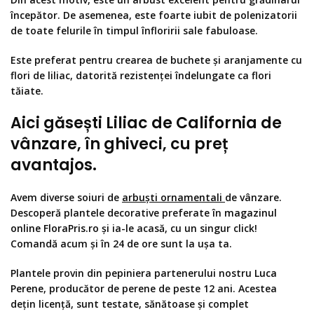
începător. De asemenea, este foarte iubit de polenizatorii
de toate felurile în timpul înfloririi sale fabuloase.
Este preferat pentru crearea de buchete și aranjamente cu
flori de liliac, datorită rezistenței îndelungate ca flori
tăiate.
Aici găsești
Liliac de California de
vânzare, în ghiveci,
cu preț
avantajos.
Avem diverse soiuri de
arbuști ornamentali
de vânzare.
Descoperă plantele decorative preferate în
magazinul
online FloraPris.ro
și ia-le acasă, cu un singur click!
Comandă acum și în 24 de ore sunt la ușa ta.
Plantele provin din pepiniera partenerului nostru
Luca
Perene
, producător de perene de peste 12 ani. Acestea
dețin licență, sunt testate, sănătoase și complet