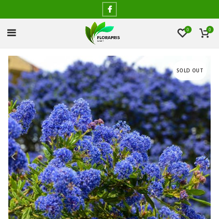
0
0
SOLD OUT