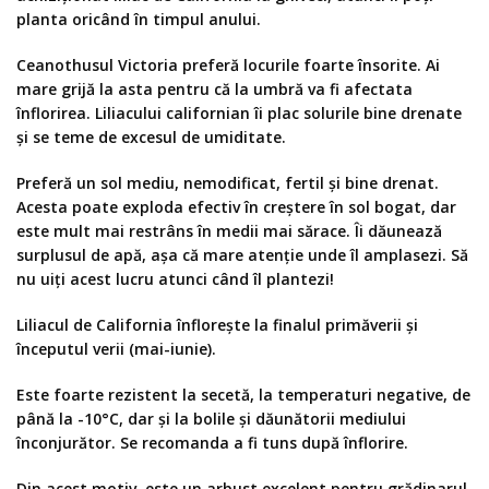
planta oricând în timpul anului.
Ceanothusul Victoria preferă locurile foarte însorite. Ai
mare grijă la asta pentru că la umbră va fi afectata
înflorirea. Liliacului californian îi plac solurile bine drenate
și se teme de excesul de umiditate.
Preferă un sol mediu, nemodificat, fertil și bine drenat.
Acesta poate exploda efectiv în creștere în sol bogat, dar
este mult mai restrâns în medii mai sărace. Îi dăunează
surplusul de apă, așa că mare atenție unde îl amplasezi. Să
nu uiți acest lucru atunci când îl plantezi!
Liliacul de California înflorește la finalul primăverii și
începutul verii (mai-iunie).
Este foarte rezistent la secetă, la temperaturi negative, de
până la -10°С, dar și la bolile și dăunătorii mediului
înconjurător. Se recomanda a fi tuns după înflorire.
Din acest motiv, este un arbust excelent pentru grădinarul