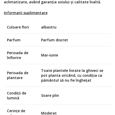
aclimatizate, având garanția soiului și calitate înaltă.
Informații suplimentare
Culoare flori
albastru
Parfum
Parfum discret
Perioada de
Mai-iunie
înflorire
Toate plantele livrate la ghiveci se
Perioada de
pot planta oricând, cu condiția ca
plantare
pământul să nu fie înghețat
Condiții de
Soare plin
lumină
Cerințe de
Moderat