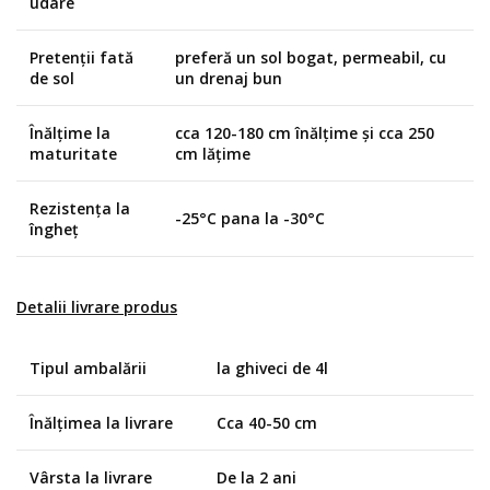
udare
Pretenții fată
preferă un sol bogat, permeabil, cu
de sol
un drenaj bun
Înălțime la
cca 120-180 cm înălțime și cca 250
maturitate
cm lățime
Rezistența la
-25°C pana la -30°C
îngheț
Detalii livrare produs
Tipul ambalării
la ghiveci de 4l
Înălțimea la livrare
Cca 40-50 cm
Vârsta la livrare
De la 2 ani