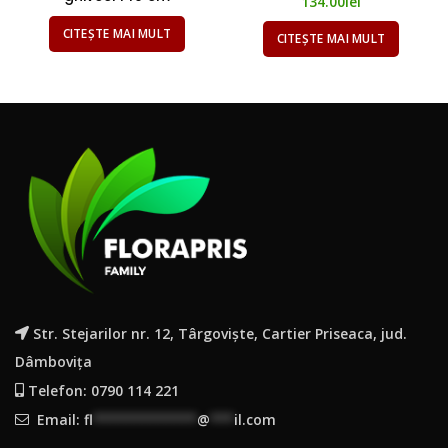
134.00
lei
CITEȘTE MAI MULT
CITEȘTE MAI MULT
Str. Stejarilor nr. 12, Târgoviște, Cartier Priseaca, jud.
Dâmbovița
Telefon: 0790 114 221
Email:
fl
*************
@
***
il.com