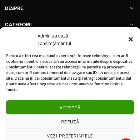
DESPRE
CATEGORII
Administrează
INFORMATII
consimțământul
Pentru a oferi cea mai bună experiență, folosim tehnologii, cum ar fi
SUNTEM PREZENTI PE
cookie-uri, pentru a stoca și/sau accesa informațiile despre dispozitive.
Consimțământul pentru aceste tehnologii ne permite să procesăm
date, cum ar fi comportamentul de navigare sau ID-uri unice pe acest
site. Dacă nu îți dai consimțământul sau îți retragi consimțământul dat
poate avea afecte negative asupra unor anumite funcționalități și
funcții.
ACCEPTĂ
REFUZĂ
VEZI PREFERINȚELE