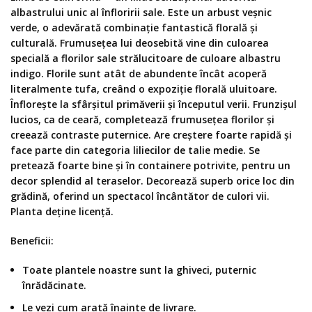
albastrului unic al înfloririi sale. Este un
arbust veșnic
verde,
o adevărată combinație fantastică florală și
culturală. Frumusețea lui deosebită vine din culoarea
specială a florilor sale strălucitoare de culoare albastru
indigo. Florile sunt atât de abundente încât acoperă
literalmente tufa, creând o expoziție florală uluitoare.
Înflorește la sfârșitul primăverii și începutul verii. Frunzișul
lucios, ca de ceară, completează frumusețea florilor și
creează contraste puternice. Are creștere foarte rapidă și
face parte din categoria liliecilor de talie medie. Se
pretează foarte bine și în containere potrivite, pentru un
decor splendid al teraselor. Decorează superb orice loc din
grădină, oferind un spectacol încântător de culori vii.
Planta deține licență.
Beneficii:
Toate plantele noastre sunt la ghiveci, puternic
înrădăcinate.
Le vezi cum arată înainte de livrare.