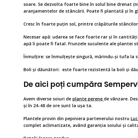
soare. Se dezvolta foarte bine în solul bine drenat (n
aranjamentelor de stâncării. Poate fi plantată și în 
Cresc în foarte puțin sol, printre crăpăturile stâncilo
Necesar apă
: udarea se face foarte rar și în cantită
apă îi poate fi fatal. Frunzele suculente ale plantei s
Înmulțire
: se înmulțește singură, mărindu-și tufa la s
Boli și dăunători:
este foarte rezistentă la boli și dă
De aici poți cumpăra
Semperv
Avem diverse soiuri de
plante perene
de vânzare. De
și în 24-48 de ore sunt la ușa ta.
Plantele provin din pepiniera partenerului nostru
Luc
complet aclimatizate, având garanția soiului și calit