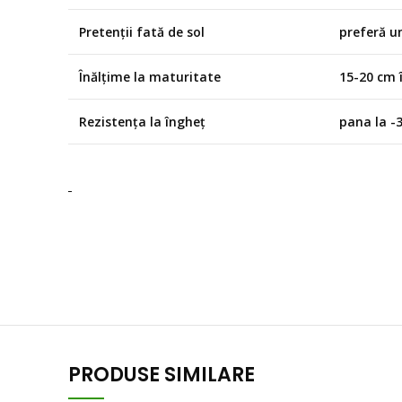
Pretenții fată de sol
preferă u
Înălțime la maturitate
15-20 cm î
Rezistența la îngheț
pana la -
PRODUSE SIMILARE