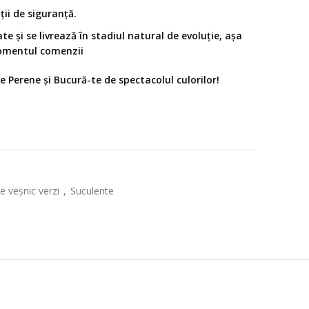
ții de siguranță.
ate și se livrează în stadiul natural de evoluție, așa
 momentul comenzii
 Perene și Bucură-te de spectacolul culorilor!
e veșnic verzi
,
Suculente