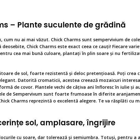
rms
– Plante suculente de grădină
 cum nu ai mai văzut. Chick Charms sunt sempervivium de colecț
nă deosebite, Chick Charms este exact ceea ce cauți! Fiecare vari
entru cea mai bună culoare, plantați în plin soare și nu fertiliza
are de sol, foarte rezistentă și deloc pretențioasă. Poți crea c
 elegant. Datorită cromaticii, acestea creează mozaicuri interesan
formă de covor. Plantele vechi de câțiva ani înfloresc în iulie și 
ele de Sempervivum sunt foarte frumoase în diferite aranjamente
hick Charms reprezintă o excelentă alegere. Te va răsplăti cu mu
 cerințe sol, amplasare
, îngrijire
ocurile cu soare, dar tolerează și semiumbra. Totuși, pentru a av