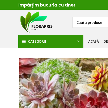
Împărțim
bucuria cu t
ine!
CATEGORII
ACASĂ
DE