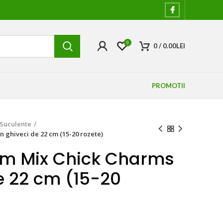
0
0
/
0.00
LEI
PROMOTII
Suculente
 ghiveci de 22 cm (15-20 rozete)
m Mix Chick Charms
e 22 cm (15-20