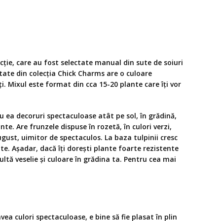
ie, care au fost selectate manual din sute de soiuri
etate din colecția Chick Charms are o culoare
ți. Mixul este format din cca 15-20 plante care îți vor
u ea decoruri spectaculoase atât pe sol, în grădină,
te. Are frunzele dispuse în rozetă, în culori verzi,
august, uimitor de spectaculos. La baza tulpinii cresc
. Așadar, dacă îți dorești plante foarte rezistente
ltă veselie și culoare în grădina ta. Pentru cea mai
ea culori spectaculoase, e bine să fie plasat în plin