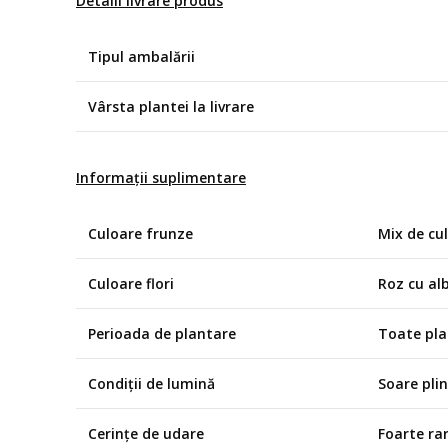
Detalii livrare produs
Tipul ambalării
Vârsta plantei la livrare
Informații suplimentare
Culoare frunze
Mix de cul
Culoare flori
Roz cu al
Perioada de plantare
Toate plan
Condiții de lumină
Soare plin
Cerințe de udare
Foarte ra