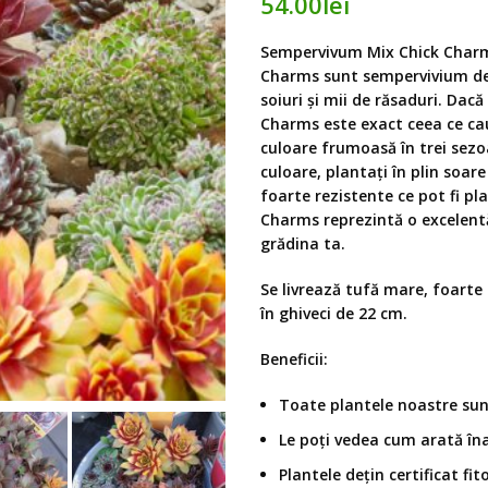
54.00
lei
Sempervivum Mix Chick Charms
Charms sunt sempervivium de 
soiuri și mii de răsaduri. Dac
Charms este exact ceea ce cau
culoare frumoasă în trei sezo
culoare, plantați în plin soare 
foarte rezistente ce pot fi p
Charms reprezintă o excelentă 
grădina ta.
Se livrează tufă mare, foarte 
în ghiveci de 22 cm.
Beneficii:
Toate plantele noastre sunt
Le poți vedea cum arată îna
Plantele dețin certificat fit