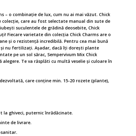
 – o combinație de lux, cum nu ai mai văzut. Chick
colecție, care au fost selectate manual din sute de
ă iubești suculentele de grădină deosebite, Chick
ți! Fiecare varietate din colecția Chick Charms are o
ane și o rezistență incredibilă. Pentru cea mai bună
și nu fertilizați. Așadar, dacă îți dorești plante
lantate pe un sol sărac, Sempervivum Mix Chick
alegere. Te va răsplăti cu multă veselie și culoare în
dezvoltată, care conține min. 15-20 rozete (plante),
 la ghiveci, puternic înrădăcinate.
inte de livrare.
osanitar.