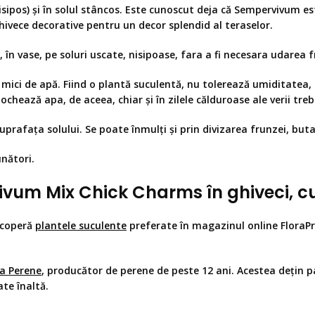
isipos) și în solul stâncos. Este cunoscut deja că Sempervivum es
ghivece decorative pentru un decor splendid al teraselor.
r, în vase, pe soluri uscate, nisipoase, fara a fi necesara udarea 
ți mici de apă. Fiind o plantă suculentă, nu tolerează umiditatea
tochează apa, de aceea, chiar și în zilele călduroase ale verii tre
uprafața solului. Se poate înmulți și prin divizarea frunzei, butaș
unători.
ivum Mix Chick Charms
în ghiveci, c
scoperă
plantele suculente
preferate în magazinul online FloraPr
a Perene
,
producător de perene de peste 12 ani. Acestea dețin pa
ate înaltă.