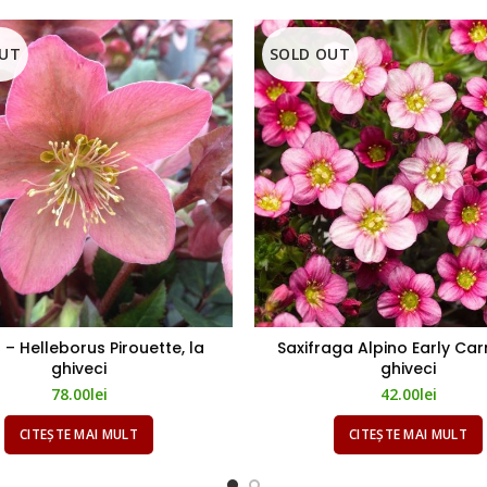
OUT
SOLD OUT
 – Helleborus Pirouette, la
Saxifraga Alpino Early Carn
ghiveci
ghiveci
78.00
lei
42.00
lei
CITEȘTE MAI MULT
CITEȘTE MAI MULT