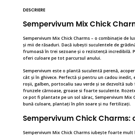
DESCRIERE
Sempervivum Mix Chick Cha
Sempervivum Mix Chick Charms – o combinație de lux,
și mii de răsaduri. Dacă iubești suculentele de grădi
frumoasă în trei sezoane și o rezistență incredibilă. P
oferi culoare pe tot parcursul anului.
Sempervivum este o plantă suculentă perenă, acoperito
cât și în ghivece. Perfectă și pentru un cadou inedit,
roșii, galben, portocaliu sau verde și se dezvoltă sub 
frunzele cărnoase, groase si foarte suculente. Rozet
ce pot fi plantate pe un sol sărac, Sempervivum Mix C
bună culoare, plantați în plin soare și nu fertilizați.
Sempervivum Chick Charms
:
Sempervivum Mix Chick Charms
iubește foarte mult l