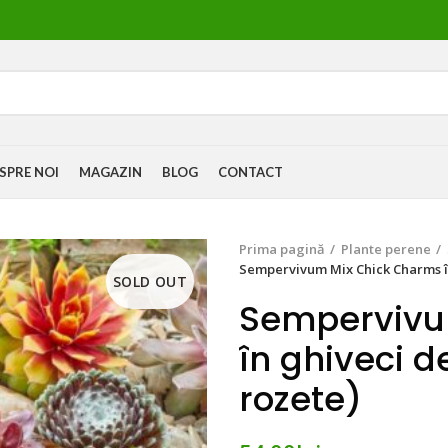
SPRE NOI
MAGAZIN
BLOG
CONTACT
Prima pagină
Plante perene
Sempervivum Mix Chick Charms în
SOLD OUT
Sempervivu
în ghiveci d
rozete)