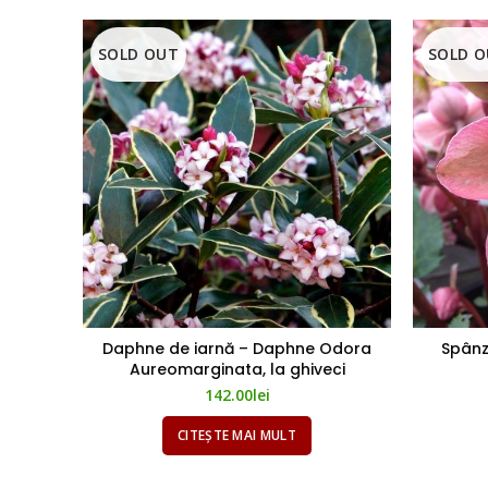
SOLD OUT
SOLD 
Daphne de iarnă – Daphne Odora
Spânz
Aureomarginata, la ghiveci
142.00
lei
CITEȘTE MAI MULT