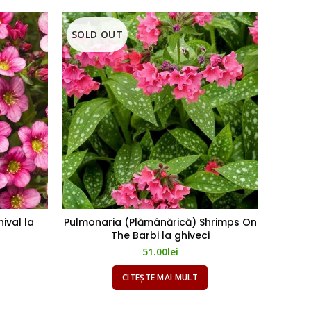
SOLD OUT
SOLD
ival la
Pulmonaria (Plămânărică) Shrimps On
Coreo
The Barbi la ghiveci
51.00
lei
CITEȘTE MAI MULT