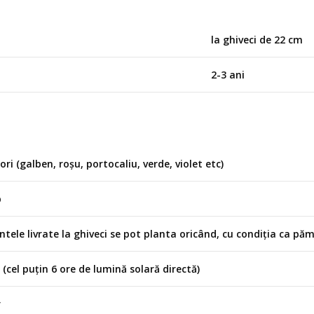
la ghiveci de 22 cm
2-3 ani
ori (galben, roșu, portocaliu, verde, violet etc)
b
tele livrate la ghiveci se pot planta oricând, cu condiția ca pă
 (cel puțin 6 ore de lumină solară directă)
r