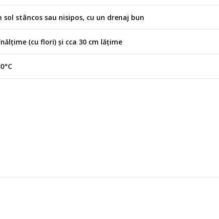
n sol stâncos sau nisipos, cu un drenaj bun
nălțime (cu flori) și cca 30 cm lățime
30°C